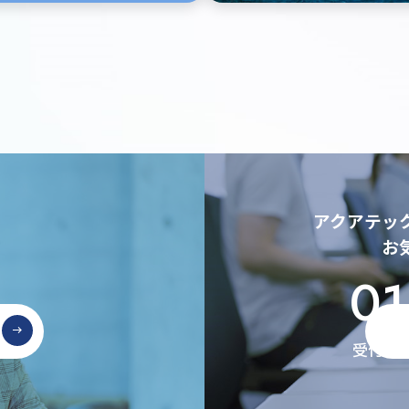
アクアテッ
お
01
受付時間