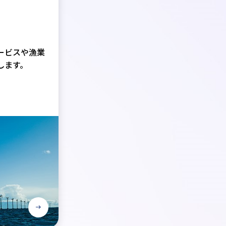
ス
ービスや漁業
します。